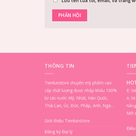
Lưu tên của tôi, email, và trang w
THÔNG TIN
TI
HOT
Tienlunstore chuyên mỹ phẩm cao
cấp chất lượng được nhập khẩu 100%
E: t
từ các nước: Mỹ, Nhật, Hàn Quốc,
A: 3
Thái Lan, Úc, Đức, Pháp, Anh, Nga…
Nẵng
Mở 
Giới thiệu Tienlunstore
Điều
Đăng ký Đại lý