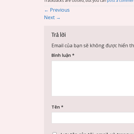
Trackbacks are closed, but you can
post a commen
←
Previous
Next
→
Trả lời
Email của bạn sẽ không được hiển thị
Bình luận
*
Tên
*