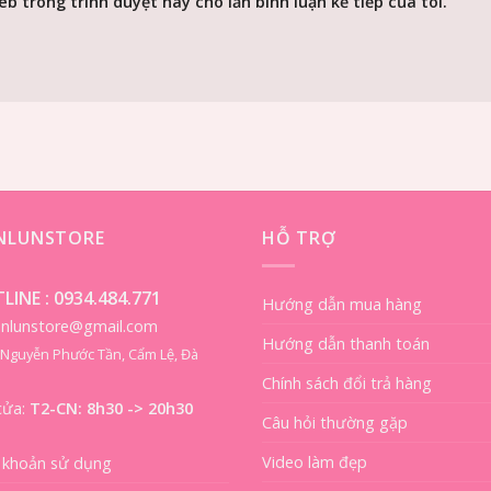
eb trong trình duyệt này cho lần bình luận kế tiếp của tôi.
ENLUNSTORE
HỖ TRỢ
LINE :
0934.484.771
Hướng dẫn mua hàng
ienlunstore@gmail.com
Hướng dẫn thanh toán
8 Nguyễn Phước Tần, Cẩm Lệ, Đà
Chính sách đổi trả hàng
cửa:
T2-CN: 8h30 -> 20h30
Câu hỏi thường gặp
Video làm đẹp
 khoản sử dụng