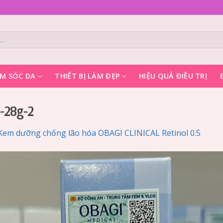
M SÓC DA
THIẾT BỊ LÀM ĐẸP
HIỆU QUẢ ĐIỀU TRỊ
%-28g-2
Kem dưỡng chống lão hóa OBAGI CLINICAL Retinol 0.5