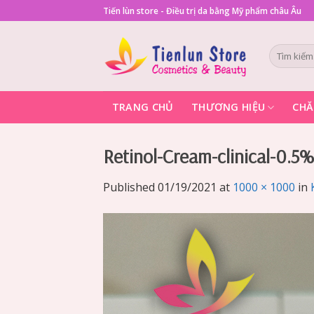
Skip
Tiến lùn store - Điều trị da bằng Mỹ phẩm châu Âu
to
content
Tìm
kiếm:
TRANG CHỦ
THƯƠNG HIỆU
CHĂ
Retinol-Cream-clinical-0.5
Published
01/19/2021
at
1000 × 1000
in