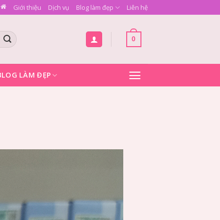
Giới thiệu
Dịch vụ
Blog làm đẹp
Liên hệ
0
BLOG LÀM ĐẸP