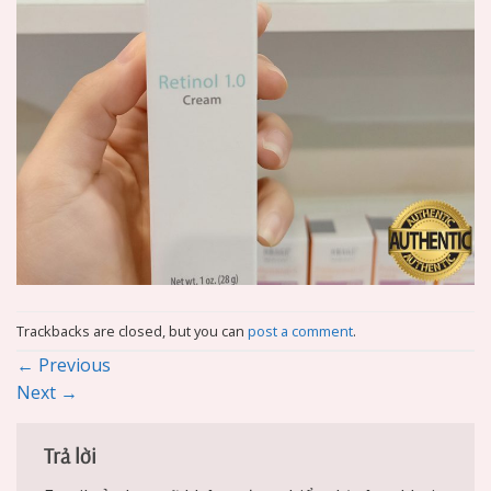
Trackbacks are closed, but you can
post a comment
.
←
Previous
Next
→
Trả lời