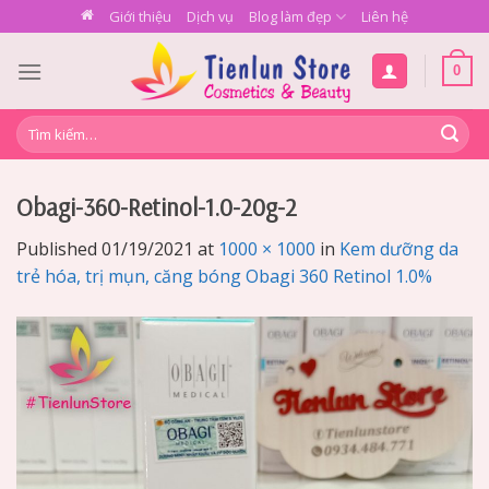
Skip
Giới thiệu
Dịch vụ
Blog làm đẹp
Liên hệ
to
content
0
Tìm
kiếm:
Obagi-360-Retinol-1.0-20g-2
Published
01/19/2021
at
1000 × 1000
in
Kem dưỡng da
trẻ hóa, trị mụn, căng bóng Obagi 360 Retinol 1.0%