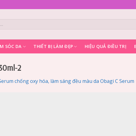
M SÓC DA
THIẾT BỊ LÀM ĐẸP
HIỆU QUẢ ĐIỀU TRỊ
30ml-2
Serum chống oxy hóa, làm sáng đều màu da Obagi C Serum