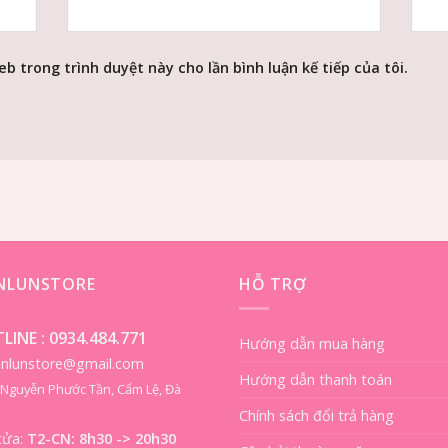
eb trong trình duyệt này cho lần bình luận kế tiếp của tôi.
ENLUNSTORE
HỖ TRỢ
LINE :
0934.484.771
Hướng dẫn mua hàng
ienlunstore@gmail.com
Hướng dẫn thanh toán
8 Nguyễn Phước Tần, Cẩm Lệ, Đà
Chính sách đổi trả hàng
cửa:
T2-CN: 8h30 -> 20h30