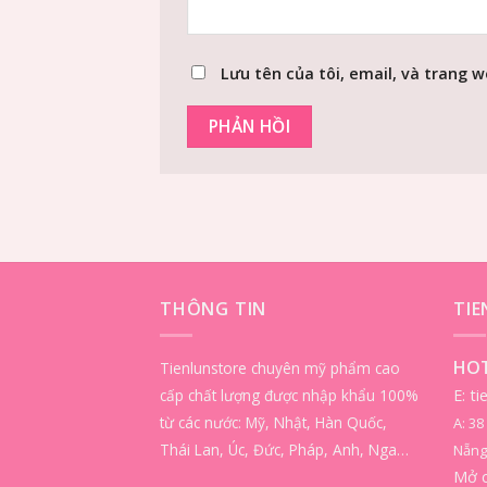
Lưu tên của tôi, email, và trang w
THÔNG TIN
TI
HOT
Tienlunstore chuyên mỹ phẩm cao
cấp chất lượng được nhập khẩu 100%
E: t
từ các nước: Mỹ, Nhật, Hàn Quốc,
A: 3
Thái Lan, Úc, Đức, Pháp, Anh, Nga…
Nẵng
Mở 