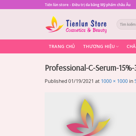
Skip
Tiến lùn store - Điều trị da bằng Mỹ phẩm châu Âu
to
content
Tìm
kiếm:
TRANG CHỦ
THƯƠNG HIỆU
CHĂ
Professional-C-Serum-15%-
Published
01/19/2021
at
1000 × 1000
in