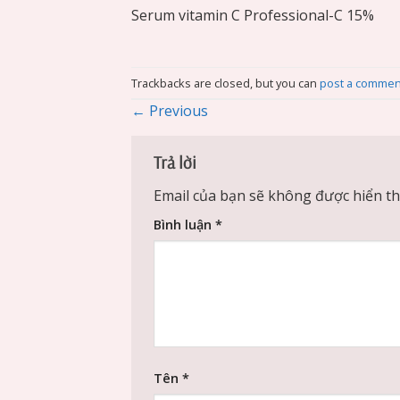
Serum vitamin C Professional-C 15%
Trackbacks are closed, but you can
post a commen
←
Previous
Trả lời
Email của bạn sẽ không được hiển thị
Bình luận
*
Tên
*