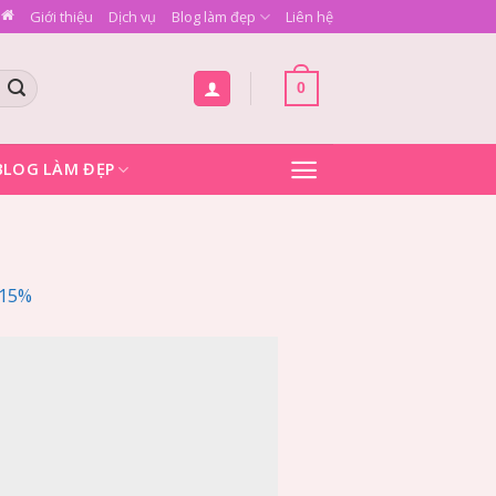
Giới thiệu
Dịch vụ
Blog làm đẹp
Liên hệ
0
BLOG LÀM ĐẸP
 15%