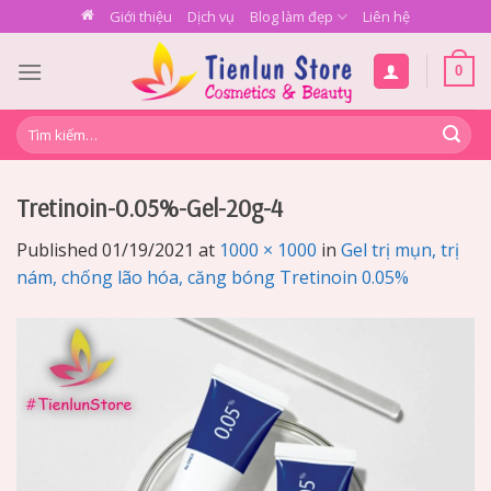
Skip
Giới thiệu
Dịch vụ
Blog làm đẹp
Liên hệ
to
content
0
Tìm
kiếm:
Tretinoin-0.05%-Gel-20g-4
Published
01/19/2021
at
1000 × 1000
in
Gel trị mụn, trị
nám, chống lão hóa, căng bóng Tretinoin 0.05%