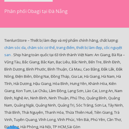
Phân phối Obagi tại Đà Nẵng
TienlunStore – Thiết bị làm đẹp và mỹ phẩm chính hãng, chất lượng:
chăm sóc da
,
chăm sóc cơ thể
,
trang điểm
,
thiết bị làm đẹp
,
cốc nguyệt
san
. Ship hàng toàn quốc tại 63 tỉnh thành Việt Nam: An Giang, Bà Rịa –
Vũng Tàu, Bắc Giang, Bắc Kạn, Bạc Liêu, Bắc Ninh, Bến Tre, Bình Định,
Bình Dương, Bình Phước, Bình Thuận, Cà Mau, Cao Bằng, Đắk Lắk, Đắk
Nông, Điện Biên, Đồng Nai, Đồng Tháp, Gia Lai, Hà Giang, Hà Nam, Hà
Tĩnh, Hải Dương, Hậu Giang, Hòa Bình, Hưng Yên, Khánh Hòa, Kiên
Giang, Kon Tum, Lai Châu, Lâm Đồng, Lạng Sơn, Lào Cai, Long An, Nam
Định, Nghệ An, Ninh Bình, Ninh Thuận, Phú Thọ, Quảng Bình, Quảng
Nam, Quảng Ngãi, Quảng Ninh, Quảng Trị, Sóc Trăng, Sơn La, Tây Ninh,
Thái Bình, Thái Nguyên, Thanh Hóa, Thừa Thiên Huế, Tiền Giang, Trà
Vinh, Tuyên Quang, Vĩnh Long, Vĩnh Phúc, Yên Bái, Phú Yên, Cần Thơ,
Đà Nẵng, Hải Phòng, Hà Nội, TP HCM,Sài Gòn