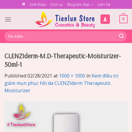
Skip
Giới thiệu
Dịch vụ
Blog làm đẹp
Liên hệ
to
content
0
Tìm
kiếm:
CLENZIderm-M.D-Therapeutic-Moisturizer-
50ml-1
Published
02/28/2021
at
1000 × 1000
in
Kem điều trị
giảm mụn phục hồi da CLENZIderm Therapeutic
Moisturizer