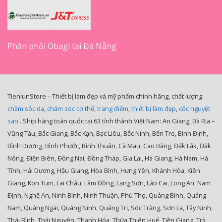
Phân phối Obagi tại Đà Nẵng
TienlunStore – Thiết bị làm đẹp và mỹ phẩm chính hãng, chất lượng:
chăm sóc da
,
chăm sóc cơ thể
,
trang điểm
,
thiết bị làm đẹp
,
cốc nguyệt
san
. Ship hàng toàn quốc tại 63 tỉnh thành Việt Nam: An Giang, Bà Rịa –
Vũng Tàu, Bắc Giang, Bắc Kạn, Bạc Liêu, Bắc Ninh, Bến Tre, Bình Định,
Bình Dương, Bình Phước, Bình Thuận, Cà Mau, Cao Bằng, Đắk Lắk, Đắk
Nông, Điện Biên, Đồng Nai, Đồng Tháp, Gia Lai, Hà Giang, Hà Nam, Hà
Tĩnh, Hải Dương, Hậu Giang, Hòa Bình, Hưng Yên, Khánh Hòa, Kiên
Giang, Kon Tum, Lai Châu, Lâm Đồng, Lạng Sơn, Lào Cai, Long An, Nam
Định, Nghệ An, Ninh Bình, Ninh Thuận, Phú Thọ, Quảng Bình, Quảng
Nam, Quảng Ngãi, Quảng Ninh, Quảng Trị, Sóc Trăng, Sơn La, Tây Ninh,
Thái Bình, Thái Nguyên, Thanh Hóa, Thừa Thiên Huế, Tiền Giang, Trà