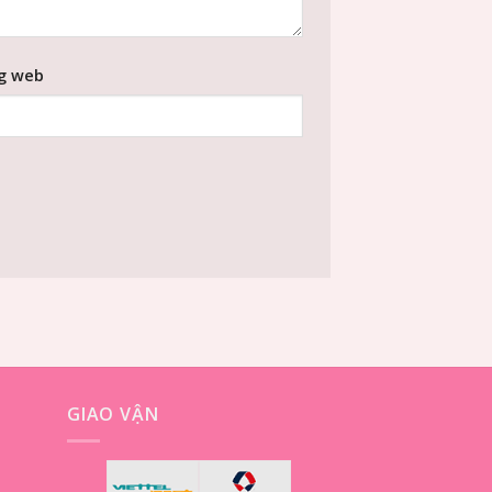
g web
GIAO VẬN