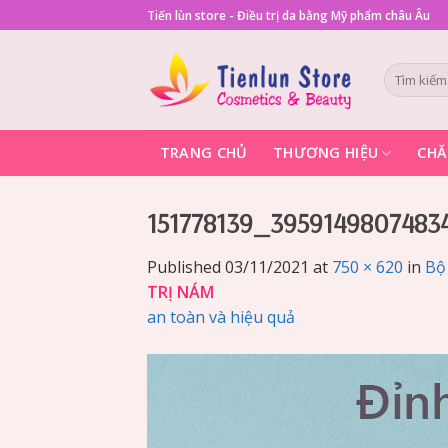
Skip
Tiến lùn store - Điều trị da bằng Mỹ phẩm châu Âu
to
content
Tìm
kiếm:
TRANG CHỦ
THƯƠNG HIỆU
CHĂ
151778139_3959149807483
Published
03/11/2021
at
750 × 620
in
Bộ
TRỊ NÁM
an toàn và hiệu quả