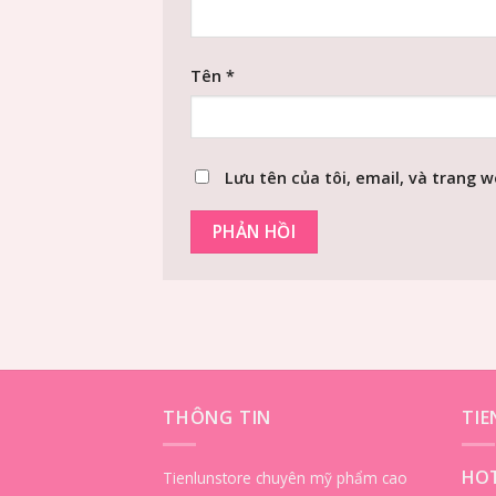
Tên
*
Lưu tên của tôi, email, và trang w
THÔNG TIN
TI
HOT
Tienlunstore chuyên mỹ phẩm cao