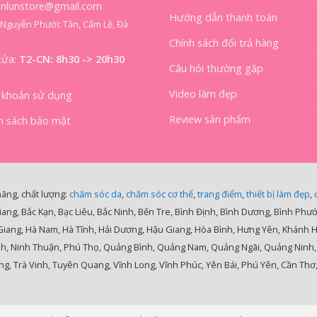
ienlunstore@gmail.com
Hướng dẫn thanh toán
8 Nguyễn Phước Tần, Cẩm Lệ, Đà
Chính sách đổi trả hàng
cửa:
T2-CN: 8h30 -> 20h30
Câu hỏi thường gặp
Video làm đẹp
 khoản sử dụng
Review sản phẩm
h sách bảo mật
hãng, chất lượng:
chăm sóc da
,
chăm sóc cơ thể
,
trang điểm
,
thiết bị làm đẹp
,
iang, Bắc Kạn, Bạc Liêu, Bắc Ninh, Bến Tre, Bình Định, Bình Dương, Bình Phư
 Giang, Hà Nam, Hà Tĩnh, Hải Dương, Hậu Giang, Hòa Bình, Hưng Yên, Khánh 
nh, Ninh Thuận, Phú Thọ, Quảng Bình, Quảng Nam, Quảng Ngãi, Quảng Ninh, Qu
g, Trà Vinh, Tuyên Quang, Vĩnh Long, Vĩnh Phúc, Yên Bái, Phú Yên, Cần Thơ