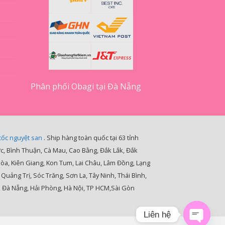
Phân phối Obagi tại Đà Nẵng
cốc nguyệt san
. Ship hàng toàn quốc tại 63 tỉnh
ớc, Bình Thuận, Cà Mau, Cao Bằng, Đắk Lắk, Đắk
Hòa, Kiên Giang, Kon Tum, Lai Châu, Lâm Đồng, Lạng
ảng Trị, Sóc Trăng, Sơn La, Tây Ninh, Thái Bình,
, Đà Nẵng, Hải Phòng, Hà Nội, TP HCM,Sài Gòn
Liên hệ