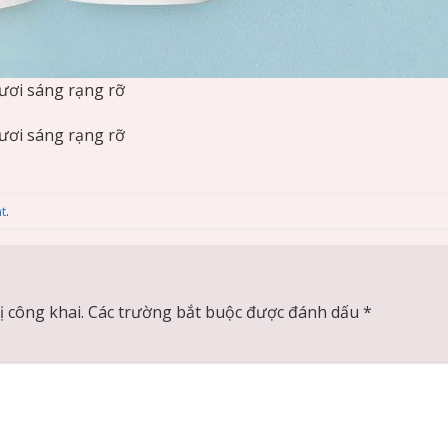
̛i sáng rạng rỡ
̛i sáng rạng rỡ
t
.
 công khai.
Các trường bắt buộc được đánh dấu
*