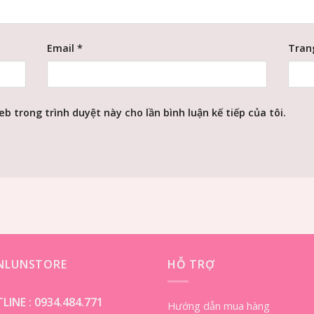
Email
*
Tran
eb trong trình duyệt này cho lần bình luận kế tiếp của tôi.
ENLUNSTORE
HỖ TRỢ
LINE :
0934.484.771
Hướng dẫn mua hàng