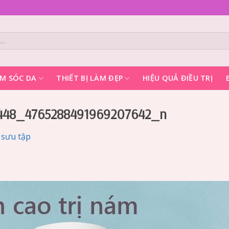
M SÓC DA
THIẾT BỊ LÀM ĐẸP
HIỆU QUẢ ĐIỀU TRỊ
448_4765288491969207642_n
 sưu tập