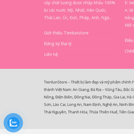
cấp chất lượng được nhập khẩu 100%
E: t
từ các nước: Mỹ, Nhật, Hàn Quốc,
A: 3
Thái Lan, Úc, Đức, Pháp, Anh, Nga…
Nẵng
Mở 
Giới thiệu Tienlunstore
Điều
Đăng ký Đại lý
Chín
Liên hệ
TienlunStore – Thiết bị làm đẹp và mỹ phẩm chính 
thành Việt Nam: An Giang, Bà Rịa – Vũng Tàu, Bắc G
Nông, Điện Biên, Đồng Nai, Đồng Tháp, Gia Lai, Hà
Sơn, Lào Cai, Long An, Nam Định, Nghệ An, Ninh Bì
Thái Nguyên, Thanh Hóa, Thừa Thiên Huế, Tiền Gian