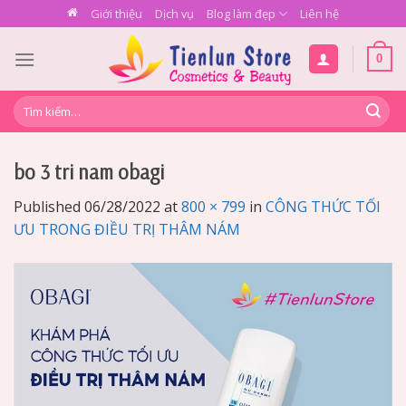
Skip
Giới thiệu
Dịch vụ
Blog làm đẹp
Liên hệ
to
content
0
Tìm
kiếm:
bo 3 tri nam obagi
Published
06/28/2022
at
800 × 799
in
CÔNG THỨC TỐI
ƯU TRONG ĐIỀU TRỊ THÂM NÁM