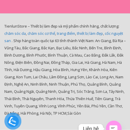
TienlunStore – Thiết bị làm đẹp và mỹ phẩm chính hãng, chất lượng:
chăm sóc da
,
chăm sóc cơ thể
,
trang điểm
,
thiết bị làm đẹp
,
cốc nguyệt
san
. Ship hàng toàn quốc tại 63 tỉnh thành Việt Nam: An Giang, Bà Rịa –
Vũng Tàu, Bắc Giang, Bắc Kạn, Bạc Liêu, Bắc Ninh, Bến Tre, Bình Định,
Bình Dương, Bình Phước, Bình Thuận, Cà Mau, Cao Bằng, Đắk Lắk, Đắk
Nông, Điện Biên, Đồng Nai, Đồng Tháp, Gia Lai, Hà Giang, Hà Nam, Hà
Tĩnh, Hải Dương, Hậu Giang, Hòa Bình, Hưng Yên, Khánh Hòa, Kiên
Giang, Kon Tum, Lai Châu, Lâm Đồng, Lạng Sơn, Lào Cai, Long An, Nam
Định, Nghệ An, Ninh Bình, Ninh Thuận, Phú Thọ, Quảng Bình, Quảng
Nam, Quảng Ngãi, Quảng Ninh, Quảng Trị, Sóc Trăng, Sơn La, Tây Ninh,
Thái Bình, Thái Nguyên, Thanh Hóa, Thừa Thiên Huế, Tiền Giang, Trà
Vinh, Tuyên Quang, Vĩnh Long, Vĩnh Phúc, Yên Bái, Phú Yên, Cần Thơ,
Đà Nẵng, Hải Phòng, Hà Nội, TP HCM,Sài Gòn
Liên hệ