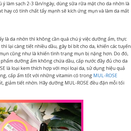
ú ý làm sạch 2-3 lần/ngày, dùng sữa rữa mặt cho da nhờn là
ạt hay có tính chất tẩy mạnh sẽ kích ứng mụn và làm da mất
y là da nhờn thì không cần quá chú ý việc dưỡng ẩm, thực
hì lại càng tiết nhiều dầu, gây bí bít cho da, khiến các tuyến
ị mụn cũng như là khiến tình trạng mụn bị nặng hơn. Do đó,
n phẩm dưỡng ẩm không chứa dầu, cấp nước đầy đủ cho da
là loại kem thích hợp với mọi loại da, sử dụng hiệu quả
lông, cấp ẩm tốt với những vitamin có trong
MUL-ROSE
t, giảm tiết nhờn. Hãy dưỡng MUL-ROSE đều đặn mỗi tối