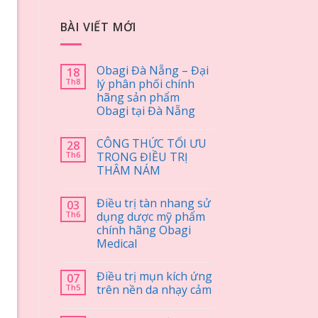
BÀI VIẾT MỚI
Obagi Đà Nẵng – Đại
18
Th8
lý phân phối chính
hãng sản phẩm
Obagi tại Đà Nẵng
CÔNG THỨC TỐI ƯU
28
Th6
TRONG ĐIỀU TRỊ
THÂM NÁM
Điều trị tàn nhang sử
03
Th6
dụng dược mỹ phẩm
chính hãng Obagi
Medical
Điều trị mụn kích ứng
07
Th5
trên nền da nhạy cảm