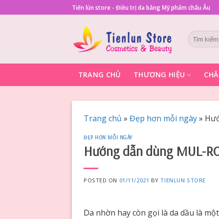
Skip
Tiến lùn store - Điều trị da bằng Mỹ phẩm châu Âu
to
content
Tìm
kiếm:
TRANG CHỦ
THƯƠNG HIỆU
CHĂ
Trang chủ
»
Đẹp hơn mỗi ngày
»
Hướ
ĐẸP HƠN MỖI NGÀY
Hướng dẫn dùng MUL-R
POSTED ON
01/11/2021
BY
TIENLUN STORE
Da nhờn hay còn gọi là da dầu là một