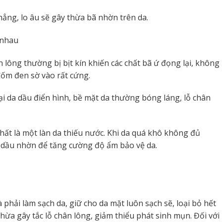
hẳng, lo âu sẽ gây thừa bã nhờn trên da.
 nhau
n lông thường bị bịt kín khiến các chất bã ứ đọng lại, không
 đốm đen sờ vào rất cứng.
 loại da dầu điển hình, bề mặt da thường bóng láng, lỗ chân
chất là một làn da thiếu nước. Khi da quá khô không đủ
ra dầu nhờn để tăng cường độ ẩm bảo vệ da.
hải làm sạch da, giữ cho da mặt luôn sạch sẽ, loại bỏ hết
thừa gây tắc lỗ chân lông, giảm thiểu phát sinh mụn. Đối với