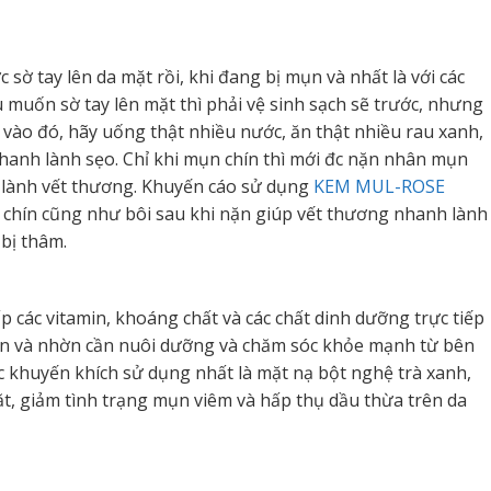
sờ tay lên da mặt rồi, khi đang bị mụn và nhất là với các
 muốn sờ tay lên mặt thì phải vệ sinh sạch sẽ trước, nhưng
 vào đó, hãy uống thật nhiều nước, ăn thật nhiều rau xanh,
 nhanh lành sẹo. Chỉ khi mụn chín thì mới đc nặn nhân mụn
 lành vết thương. Khuyến cáo sử dụng
KEM MUL-ROSE
hín cũng như bôi sau khi nặn giúp vết thương nhanh lành
bị thâm.
 các vitamin, khoáng chất và các chất dinh dưỡng trực tiếp
ị mụn và nhờn cần nuôi dưỡng và chăm sóc khỏe mạnh từ bên
 khuyến khích sử dụng nhất là mặt nạ bột nghệ trà xanh,
t, giảm tình trạng mụn viêm và hấp thụ dầu thừa trên da