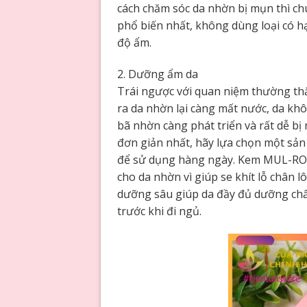
cách chăm sóc da nhờn bị mụn thì ch
phổ biến nhất, không dùng loại có h
độ ẩm.
2. Dưỡng ẩm da
Trái ngược với quan niệm thường thấ
ra da nhờn lại càng mất nước, da khô t
bã nhờn càng phát triển và rất dễ b
đơn giản nhất, hãy lựa chọn một sả
để sử dụng hàng ngày. Kem MUL-ROSE 
cho da nhờn vì giúp se khít lỗ chân 
dưỡng sâu giúp da đầy đủ dưỡng chấ
trước khi đi ngủ.