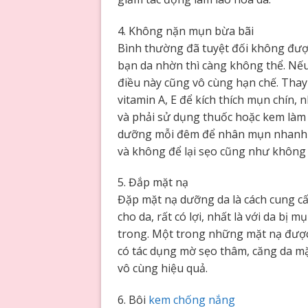
4. Không nặn mụn bừa bãi
Bình thường đã tuyệt đối không được 
bạn da nhờn thì càng không thể. Nếu
điều này cũng vô cùng hạn chế. Thay
vitamin A, E để kích thích mụn chín,
và phải sử dụng thuốc hoặc kem làm
dưỡng mỗi đêm để nhân mụn nhanh c
và không để lại sẹo cũng như không 
5. Đắp mặt nạ
Đặp mặt nạ dưỡng da là cách cung cấp
cho da, rất có lợi, nhất là với da b
trong. Một trong những mặt nạ được
có tác dụng mờ sẹo thâm, căng da mặ
vô cùng hiệu quả.
6. Bôi
kem chống nắng