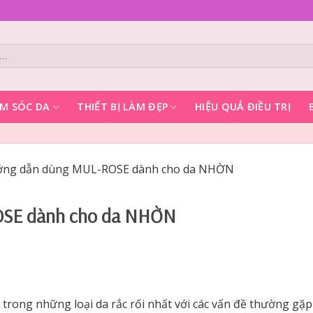
M SÓC DA
THIẾT BỊ LÀM ĐẸP
HIỆU QUẢ ĐIỀU TRỊ
ng dẫn dùng MUL-ROSE dành cho da NHỜN
OSE dành cho da NHỜN
 trong những loại da rắc rối nhất với các vấn đề thường gặp