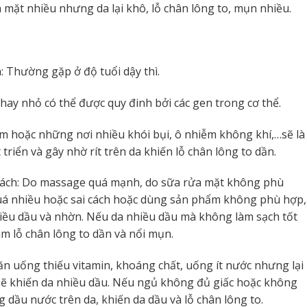
ên mặt nhiều nhưng da lại khô, lỗ chân lông to, mụn nhiều.
n: Thường gặp ở độ tuổi dậy thì.
 hay nhỏ có thể được quy đinh bởi các gen trong cơ thể.
m hoặc những nơi nhiều khói bụi, ô nhiễm không khí,…sẽ là
 triển và gây nhờ rít trên da khiến lỗ chân lông to dần.
 cách: Do massage quá mạnh, do sữa rửa mặt không phù
quá nhiều hoặc sai cách hoặc dùng sản phẩm không phù hợp,
nhiều dầu và nhờn. Nếu da nhiều dầu mà không làm sạch tốt
m lỗ chân lông to dần và nổi mụn.
ăn uống thiếu vitamin, khoáng chất, uống ít nước nhưng lại
sẽ khiến da nhiều dầu. Nếu ngủ không đủ giấc hoặc không
g dầu nước trên da, khiến da dầu và lỗ chân lông to.