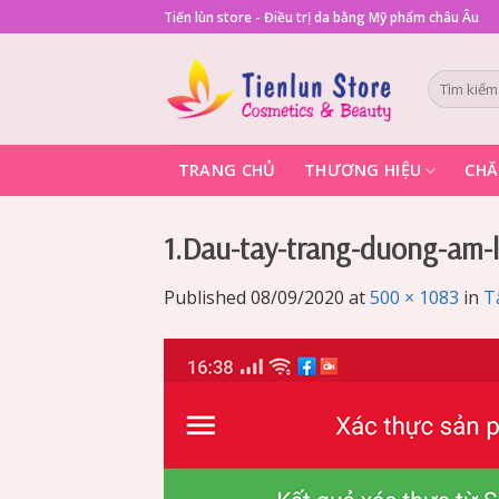
Skip
Tiến lùn store - Điều trị da bằng Mỹ phẩm châu Âu
to
content
Tìm
kiếm:
TRANG CHỦ
THƯƠNG HIỆU
CHĂ
1.Dau-tay-trang-duong-am-
Published
08/09/2020
at
500 × 1083
in
T