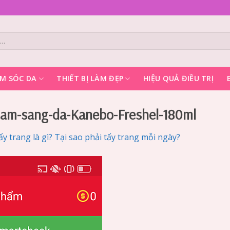
M SÓC DA
THIẾT BỊ LÀM ĐẸP
HIỆU QUẢ ĐIỀU TRỊ
lam-sang-da-Kanebo-Freshel-180ml
ẩy trang là gì? Tại sao phải tẩy trang mỗi ngày?