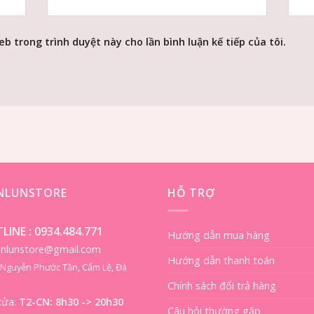
eb trong trình duyệt này cho lần bình luận kế tiếp của tôi.
ENLUNSTORE
HỖ TRỢ
LINE :
0934.484.771
Hướng dẫn mua hàng
ienlunstore@gmail.com
Hướng dẫn thanh toán
8 Nguyễn Phước Tần, Cẩm Lệ, Đà
Chính sách đổi trả hàng
cửa:
T2-CN: 8h30 -> 20h30
Câu hỏi thường gặp