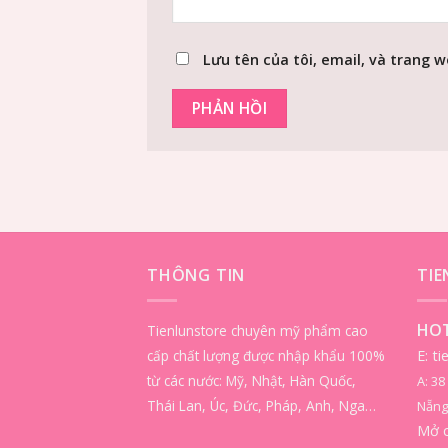
Lưu tên của tôi, email, và trang w
THÔNG TIN
TI
HOT
Tienlunstore chuyên mỹ phẩm cao
cấp chất lượng được nhập khẩu 100%
E: t
từ các nước: Mỹ, Nhật, Hàn Quốc,
A: 3
Thái Lan, Úc, Đức, Pháp, Anh, Nga…
Nẵng
Mở 