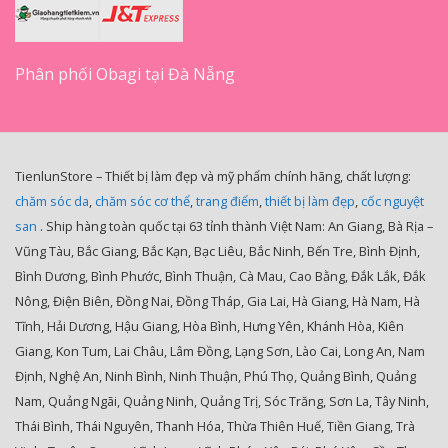
Phân phối Obagi tại Đà Nẵng
TienlunStore – Thiết bị làm đẹp và mỹ phẩm chính hãng, chất lượng:
chăm sóc da
,
chăm sóc cơ thể
,
trang điểm
,
thiết bị làm đẹp
,
cốc nguyệt
san
. Ship hàng toàn quốc tại 63 tỉnh thành Việt Nam: An Giang, Bà Rịa –
Vũng Tàu, Bắc Giang, Bắc Kạn, Bạc Liêu, Bắc Ninh, Bến Tre, Bình Định,
Bình Dương, Bình Phước, Bình Thuận, Cà Mau, Cao Bằng, Đắk Lắk, Đắk
Nông, Điện Biên, Đồng Nai, Đồng Tháp, Gia Lai, Hà Giang, Hà Nam, Hà
Tĩnh, Hải Dương, Hậu Giang, Hòa Bình, Hưng Yên, Khánh Hòa, Kiên
Giang, Kon Tum, Lai Châu, Lâm Đồng, Lạng Sơn, Lào Cai, Long An, Nam
Định, Nghệ An, Ninh Bình, Ninh Thuận, Phú Thọ, Quảng Bình, Quảng
Nam, Quảng Ngãi, Quảng Ninh, Quảng Trị, Sóc Trăng, Sơn La, Tây Ninh,
Thái Bình, Thái Nguyên, Thanh Hóa, Thừa Thiên Huế, Tiền Giang, Trà