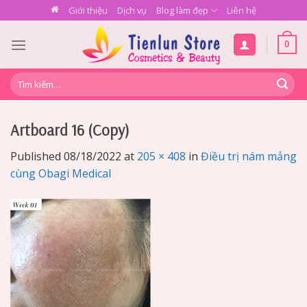
Skip
Giới thiệu
Dịch vụ
Blog làm đẹp
Liên hệ
to
content
0
Tìm
kiếm:
Artboard 16 (Copy)
Published
08/18/2022
at
205 × 408
in
Điều trị nám mảng
cùng Obagi Medical