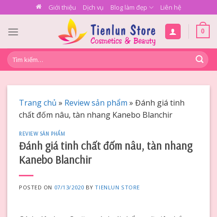
Skip
Giới thiệu
Dịch vụ
Blog làm đẹp
Liên hệ
to
content
0
Tìm
kiếm:
Trang chủ
»
Review sản phẩm
»
Đánh giá tinh
chất đốm nâu, tàn nhang Kanebo Blanchir
REVIEW SẢN PHẨM
Đánh giá tinh chất đốm nâu, tàn nhang
Kanebo Blanchir
POSTED ON
07/13/2020
BY
TIENLUN STORE