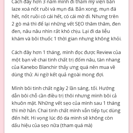
Cách đây hơn 3 năm mình đi thẩm mỹ viện bắn
laze xoá nốt ruồi và mụn đá. Bắn xong, mụn đá
hết, nốt ruồi có cái hết, có cái mờ đi. Nhưng trên
2 gò má thì để lại những vết SẸO thâm thâm, đen
đen, nâu nâu nhìn rất khó chịu. Lại đi da liễu
khám và bôi thuốc 1 thời gian nhưng không khỏi.
Cách đây hơn 1 tháng, mình đọc được Review của
một bạn về chai tinh chất trị đốm nâu, tàn nhang
của Kanebo Blanchir thấy ưng quá nên mua về
dùng thử. Ai ngờ kết quả ngoài mong đợi.
Mình bôi tinh chất ngày 2 lần sáng, tối. Hướng
dẫn bôi chỗ cần điều trị thôi nhưng mình bôi cả
khuôn mặt. Những vết sẹo của mình sau 1 tháng
thì mờ hẳn. Chai tinh chất mình vẫn tiếp tục dùng
đến hết. Hi vọng lúc đó da mình sẽ không còn
dấu hiệu của sẹo nữa (tham quá mà)