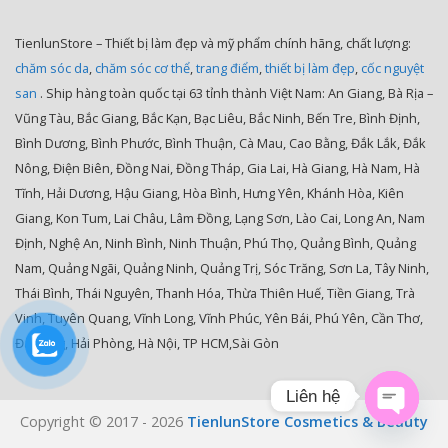
TienlunStore – Thiết bị làm đẹp và mỹ phẩm chính hãng, chất lượng:
chăm sóc da
,
chăm sóc cơ thể
,
trang điểm
,
thiết bị làm đẹp
,
cốc nguyệt
san
. Ship hàng toàn quốc tại 63 tỉnh thành Việt Nam: An Giang, Bà Rịa –
Vũng Tàu, Bắc Giang, Bắc Kạn, Bạc Liêu, Bắc Ninh, Bến Tre, Bình Định,
Bình Dương, Bình Phước, Bình Thuận, Cà Mau, Cao Bằng, Đắk Lắk, Đắk
Nông, Điện Biên, Đồng Nai, Đồng Tháp, Gia Lai, Hà Giang, Hà Nam, Hà
Tĩnh, Hải Dương, Hậu Giang, Hòa Bình, Hưng Yên, Khánh Hòa, Kiên
Giang, Kon Tum, Lai Châu, Lâm Đồng, Lạng Sơn, Lào Cai, Long An, Nam
Định, Nghệ An, Ninh Bình, Ninh Thuận, Phú Thọ, Quảng Bình, Quảng
Nam, Quảng Ngãi, Quảng Ninh, Quảng Trị, Sóc Trăng, Sơn La, Tây Ninh,
Thái Bình, Thái Nguyên, Thanh Hóa, Thừa Thiên Huế, Tiền Giang, Trà
Vinh, Tuyên Quang, Vĩnh Long, Vĩnh Phúc, Yên Bái, Phú Yên, Cần Thơ,
Đà Nẵng, Hải Phòng, Hà Nội, TP HCM,Sài Gòn
Liên hệ
Copyright © 2017 - 2026
TienlunStore Cosmetics & Beauty
Open