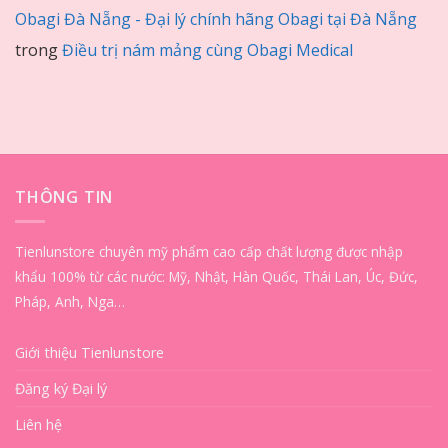
Obagi Đà Nẵng - Đại lý chính hãng Obagi tại Đà Nẵng
trong
Điều trị nám mảng cùng Obagi Medical
THÔNG TIN
Tienlunstore chuyên mỹ phẩm cao cấp chất lượng được nhập
khẩu 100% từ các nước: Mỹ, Nhật, Hàn Quốc, Thái Lan, Úc, Đức,
Pháp, Anh, Nga…
Giới thiệu Tienlunstore
Đăng ký Đại lý
Liên hệ