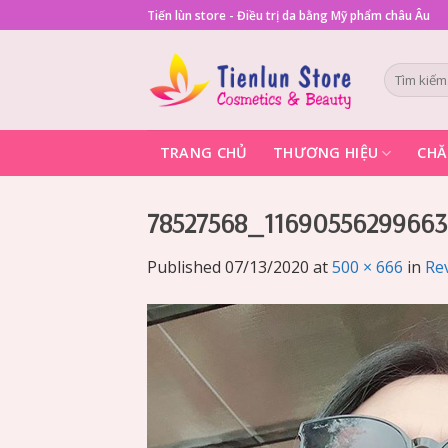
Skip
Tiến lùn store - Điều trị da bằng Mỹ phẩm châu Âu
to
content
Tìm
kiếm:
TRANG CHỦ
THƯƠNG HIỆU
CHĂ
78527568_1169055629966
Published
07/13/2020
at
500 × 666
in
Re