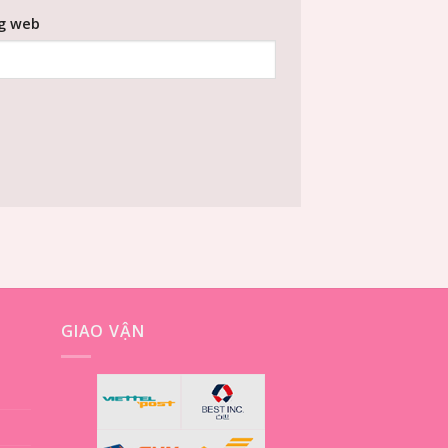
g web
GIAO VẬN