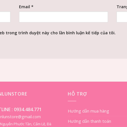
Email
*
Tran
eb trong trình duyệt này cho lần bình luận kế tiếp của tôi.
ENLUNSTORE
HỖ TRỢ
LINE :
0934.484.771
Hướng dẫn mua hàng
ienlunstore@gmail.com
Hướng dẫn thanh toán
8 Nguyễn Phước Tần, Cẩm Lệ, Đà