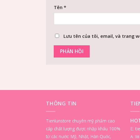
Tên
*
Lưu tên của tôi, email, và trang w
THÔNG TIN
TI
HOT
Tienlunstore chuyên mỹ phẩm cao
cấp chất lượng được nhập khẩu 100%
E: t
từ các nước: Mỹ, Nhật, Hàn Quốc,
A: 3