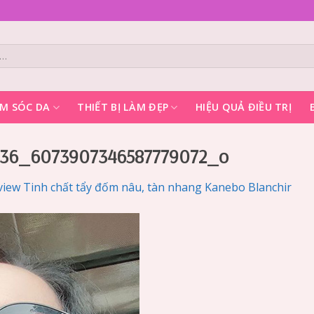
M SÓC DA
THIẾT BỊ LÀM ĐẸP
HIỆU QUẢ ĐIỀU TRỊ
336_6073907346587779072_o
view Tinh chất tẩy đốm nâu, tàn nhang Kanebo Blanchir