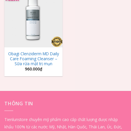
Add to
Wishlist
Obagi Clenziderm MD Daily
Care Foaming Cleanser –
Sữa rửa mặt trị mụn
960.000
₫
THÔNG TIN
Tienlunstore chuyên mỹ phẩm cao cấp chất lượng được nhập
khẩu 100% từ các nước: Mỹ, Nhật, Hàn Quốc, Thái Lan, Úc, Đức,