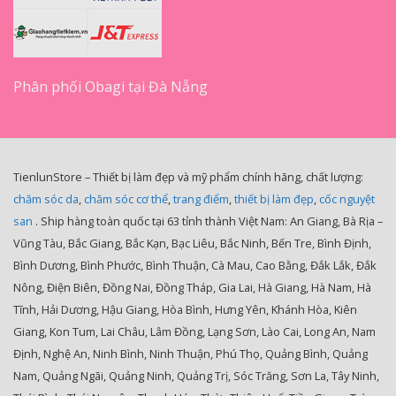
Phân phối Obagi tại Đà Nẵng
TienlunStore – Thiết bị làm đẹp và mỹ phẩm chính hãng, chất lượng:
chăm sóc da
,
chăm sóc cơ thể
,
trang điểm
,
thiết bị làm đẹp
,
cốc nguyệt
san
. Ship hàng toàn quốc tại 63 tỉnh thành Việt Nam: An Giang, Bà Rịa –
Vũng Tàu, Bắc Giang, Bắc Kạn, Bạc Liêu, Bắc Ninh, Bến Tre, Bình Định,
Bình Dương, Bình Phước, Bình Thuận, Cà Mau, Cao Bằng, Đắk Lắk, Đắk
Nông, Điện Biên, Đồng Nai, Đồng Tháp, Gia Lai, Hà Giang, Hà Nam, Hà
Tĩnh, Hải Dương, Hậu Giang, Hòa Bình, Hưng Yên, Khánh Hòa, Kiên
Giang, Kon Tum, Lai Châu, Lâm Đồng, Lạng Sơn, Lào Cai, Long An, Nam
Định, Nghệ An, Ninh Bình, Ninh Thuận, Phú Thọ, Quảng Bình, Quảng
Nam, Quảng Ngãi, Quảng Ninh, Quảng Trị, Sóc Trăng, Sơn La, Tây Ninh,