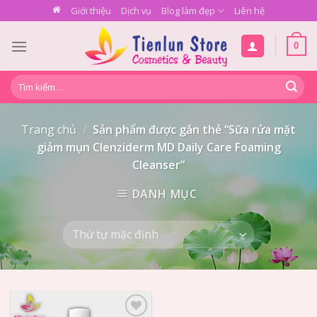
Skip
Giới thiệu
Dịch vụ
Blog làm đẹp
Liên hệ
to
content
0
Tìm
kiếm:
Trang chủ
/
Sản phẩm được gắn thẻ “Sữa rửa mặt
giảm mụn Clenziderm MD Daily Care Foaming
Cleanser”
DANH MỤC