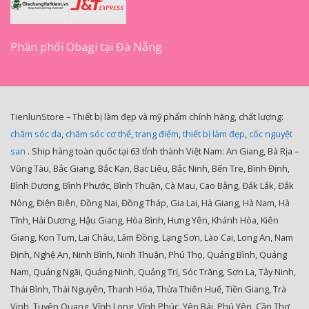
Phân phối Obagi tại Đà Nẵng
TienlunStore – Thiết bị làm đẹp và mỹ phẩm chính hãng, chất lượng:
chăm sóc da
,
chăm sóc cơ thể
,
trang điểm
,
thiết bị làm đẹp
,
cốc nguyệt
san
. Ship hàng toàn quốc tại 63 tỉnh thành Việt Nam: An Giang, Bà Rịa –
Vũng Tàu, Bắc Giang, Bắc Kạn, Bạc Liêu, Bắc Ninh, Bến Tre, Bình Định,
Bình Dương, Bình Phước, Bình Thuận, Cà Mau, Cao Bằng, Đắk Lắk, Đắk
Nông, Điện Biên, Đồng Nai, Đồng Tháp, Gia Lai, Hà Giang, Hà Nam, Hà
Tĩnh, Hải Dương, Hậu Giang, Hòa Bình, Hưng Yên, Khánh Hòa, Kiên
Giang, Kon Tum, Lai Châu, Lâm Đồng, Lạng Sơn, Lào Cai, Long An, Nam
Định, Nghệ An, Ninh Bình, Ninh Thuận, Phú Thọ, Quảng Bình, Quảng
Nam, Quảng Ngãi, Quảng Ninh, Quảng Trị, Sóc Trăng, Sơn La, Tây Ninh,
Thái Bình, Thái Nguyên, Thanh Hóa, Thừa Thiên Huế, Tiền Giang, Trà
Vinh, Tuyên Quang, Vĩnh Long, Vĩnh Phúc, Yên Bái, Phú Yên, Cần Thơ,