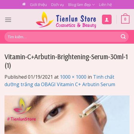
Skip
Giới thiệu
Dịch vụ
Blog làm đẹp
Liên hệ
to
content
0
Tìm
kiếm:
Vitamin-C+Arbutin-Brightening-Serum-30ml-1
(1)
Published
01/19/2021
at
1000 × 1000
in
Tinh chất
dưỡng trắng da OBAGI Vitamin C+ Arbutin Serum