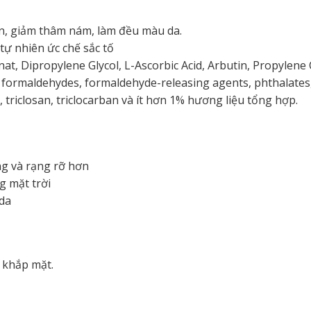
en, giảm thâm nám, làm đều màu da.
tự nhiên ức chế sắc tố
nat, Dipropylene Glycol, L-Ascorbic Acid, Arbutin, Propylene
ormaldehydes, formaldehyde-releasing agents, phthalates, mi
 triclosan, triclocarban và ít hơn 1% hương liệu tổng hợp.
g và rạng rỡ hơn
 mặt trời
 da
 khắp mặt.