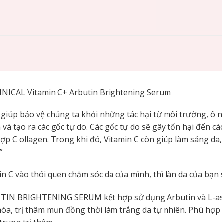
INICAL Vitamin C+ Arbutin Brightening Serum
 giúp bảo vệ chúng ta khỏi những tác hại từ môi trường, ô n
à tạo ra các gốc tự do. Các gốc tự do sẽ gây tổn hại đến cá
p C ollagen. Trong khi đó, Vitamin C còn giúp làm sáng da, cả
”
C vào thói quen chăm sóc da của mình, thì làn da của bạn s
IN BRIGHTENING SERUM kết hợp sử dụng Arbutin và L-ascor
 hóa, trị thâm mụn đồng thời làm trắng da tự nhiên. Phù hợ