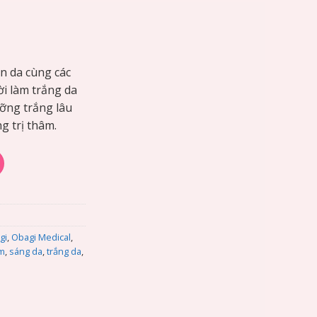
ên da cùng các
ời làm trắng da
ỡng trắng lâu
g trị thâm.
C+ Arbutin Serum số lượng
gi
,
Obagi Medical
,
um
,
sáng da
,
trắng da
,