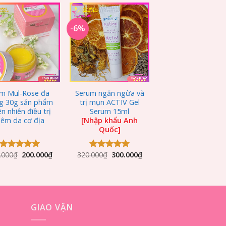
-6%
Add to
Add to
Wishlist
Wishlist
+
m Mul-Rose đa
Serum ngăn ngừa và
g 30g sản phẩm
trị mụn ACTIV Gel
ên nhiên điều trị
Serum 15ml
iêm da cơ địa
[Nhập khẩu Anh
Quốc]
.000
₫
200.000
₫
320.000
₫
300.000
₫
Được xếp
Được xếp
hạng
5.00
hạng
5.00
5 sao
5 sao
GIAO VẬN