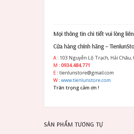
Mọi thông tin chi tiết vui lòng liê
Cửa hàng chính hãng – TienlunSt
A
: 103 Nguyễn Lộ Trạch, Hải Châu,
M
:
0934.484.771
E
: tienlunstore@gmail.com
W
:
www.tienlunstore.com
Trân trọng cảm ơn !
SẢN PHẨM TƯƠNG TỰ