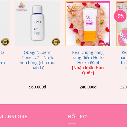
-9%
 to
Add to
Add to
list
Wishlist
Wishlist
+
+
+
tái
Obagi Nuderm
Kem chống nắng
Ke
i
Toner #2 – Nước
trang điểm Holika
năn
erm
hoa hồng (cho mọi
Holika 60ml
thi
loại da)
[Nhập khẩu Hàn
v
Quốc]
960.000
₫
240.000
₫
220
ENLUNSTORE
HỖ TRỢ