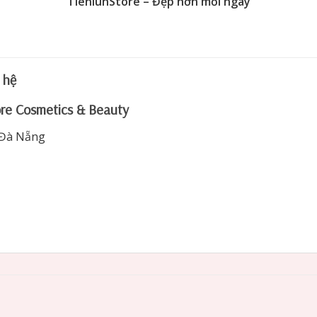
“TienlunStore – Đẹp hơn mỗi ngày”
n hệ
ore Cosmetics & Beauty
 Đà Nẵng