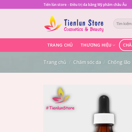
Skip
Tiến lùn store - Điều trị da bằng Mỹ phẩm châu Âu
to
content
Tìm
kiếm:
TRANG CHỦ
THƯƠNG HIỆU
CHĂ
Trang chủ
/
Chăm sóc da
/
Chống lão