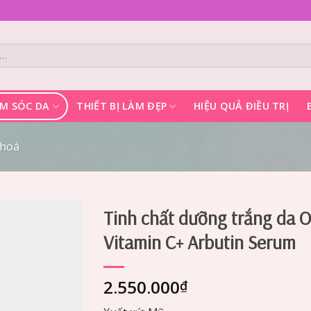
M SÓC DA
THIẾT BỊ LÀM ĐẸP
HIỆU QUẢ ĐIỀU TRỊ
 hoá
Tinh chất dưỡng trắng da 
Vitamin C+ Arbutin Serum
Add to
Wishlist
2.550.000
₫