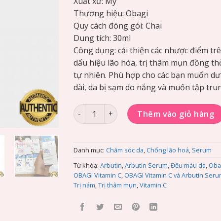
Xuất xứ: Mỹ
Thương hiệu: Obagi
Quy cách đóng gói: Chai
Dung tích: 30ml
Công dụng: cải thiện các nhược điểm tr
dấu hiệu lão hóa, trị thâm mụn đồng th
tự nhiên. Phù hợp cho các bạn muốn dư
dài, da bị sạm do nắng và muốn tập trun
Tinh chất dưỡng trắng da OBAGI Vitamin 
Thêm vào giỏ hàng
Danh mục:
Chăm sóc da
,
Chống lão hoá
,
Serum
Từ khóa:
Arbutin
,
Arbutin Serum
,
Đều màu da
,
Oba
OBAGI Vitamin C
,
OBAGI Vitamin C và Arbutin Ser
Trị nám
,
Trị thâm mụn
,
Vitamin C