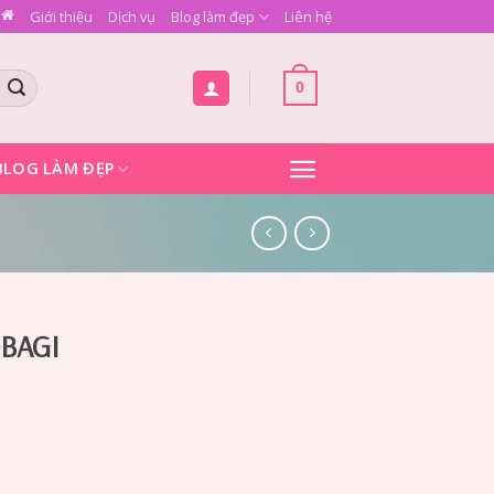
Giới thiệu
Dịch vụ
Blog làm đẹp
Liên hệ
0
BLOG LÀM ĐẸP
OBAGI