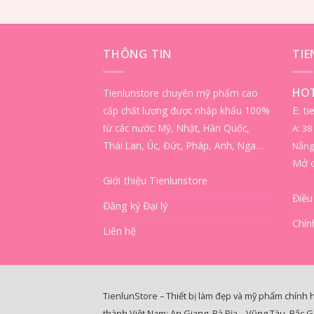
THÔNG TIN
TI
HOT
Tienlunstore chuyên mỹ phẩm cao
cấp chất lượng được nhập khẩu 100%
E: t
từ các nước: Mỹ, Nhật, Hàn Quốc,
A: 3
Thái Lan, Úc, Đức, Pháp, Anh, Nga…
Nẵng
Mở 
Giới thiệu Tienlunstore
Điều
Đăng ký Đại lý
Chín
Liên hệ
TienlunStore – Thiết bị làm đẹp và mỹ phẩm chính 
thành Việt Nam: An Giang, Bà Rịa – Vũng Tàu, Bắc G