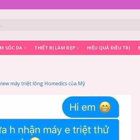
M SÓC DA
THIẾT BỊ LÀM ĐẸP
HIỆU QUẢ ĐIỀU TRỊ
view máy triệt lông Homedics của Mỹ