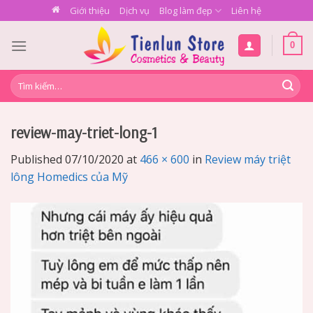
Skip
Giới thiệu
Dịch vụ
Blog làm đẹp
Liên hệ
to
content
0
Tìm
kiếm:
review-may-triet-long-1
Published
07/10/2020
at
466 × 600
in
Review máy triệt
lông Homedics của Mỹ