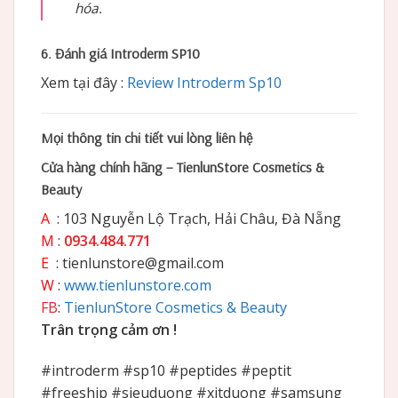
hóa.
6. Đánh giá Introderm SP10
Xem tại đây :
Review Introderm Sp10
Mọi thông tin chi tiết vui lòng liên hệ
Cửa hàng chính hãng – TienlunStore Cosmetics &
Beauty
A
: 103 Nguyễn Lộ Trạch, Hải Châu, Đà Nẵng
M
:
0934.484.771
E
: tienlunstore@gmail.com
W
:
www.tienlunstore.com
FB
:
TienlunStore Cosmetics & Beauty
Trân trọng cảm ơn !
#introderm #sp10 #peptides #peptit
#freeship #sieuduong #xitduong #samsung