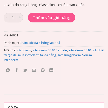
– Giúp da căng bóng “Glass Skin”” chuẩn Hàn Quốc.
Introderm SP10 tinh chất tái tạo da 120ml [Nhập khẩu Hàn Q
Thêm vào giỏ hàng
Mã:
itd001
Danh mục:
Chăm sóc da
,
Chống lão hoá
Từ khóa:
Introderm
,
Introderm SP10 Peptide
,
Introderm SP10 tinh chất
tái tạo da
,
mua introderm tại đà nẵng
,
samsung pharm
,
Serum
Introderm
MÔ TẢ