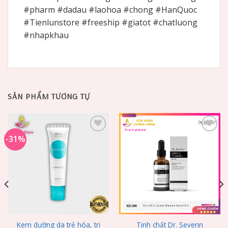
#pharm #dadau #laohoa #chong #HanQuoc
#Tienlunstore #freeship #giatot #chatluong
#nhapkhau
SẢN PHẨM TƯƠNG TỰ
-31%
Add to
Add to
Wishlist
Wishlist
Kem dưỡng da trẻ hóa, trị
Tinh chất Dr. Severin