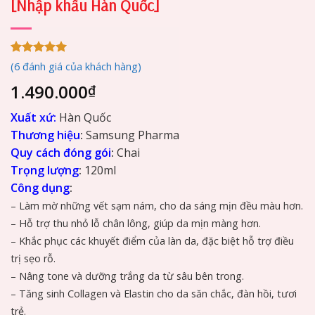
[Nhập khẩu Hàn Quốc]
5.00
6
trên 5
(
6
đánh giá của khách hàng)
dựa trên
đánh giá
1.490.000
₫
Xuất xứ:
Hàn Quốc
Thương hiệu
:
Samsung Pharma
Quy cách đóng gói
:
Chai
Trọng lượng
:
120ml
Công dụng
:
– Làm mờ những vết sạm nám, cho da sáng mịn đều màu hơn.
– Hỗ trợ thu nhỏ lỗ chân lông, giúp da mịn màng hơn.
– Khắc phục các khuyết điểm của làn da, đặc biệt hỗ trợ điều
trị sẹo rỗ.
– Nâng tone và dưỡng trắng da từ sâu bên trong.
– Tăng sinh Collagen và Elastin cho da săn chắc, đàn hồi, tươi
trẻ.