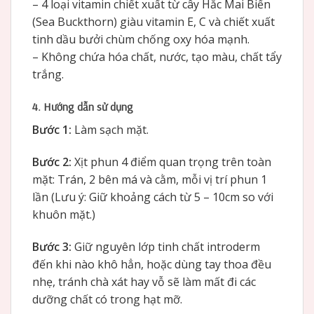
– 4 loại vitamin chiết xuất từ cây Hắc Mai Biển
(Sea Buckthorn) giàu vitamin E, C và chiết xuất
tinh dầu bưởi chùm chống oxy hóa mạnh.
– Không chứa hóa chất, nước, tạo màu, chất tẩy
trắng.
4. Hướng dẫn sử dụng
Bước 1:
Làm sạch mặt.
Bước 2:
Xịt phun 4 điểm quan trọng trên toàn
mặt: Trán, 2 bên má và cằm, mỗi vị trí phun 1
lần (Lưu ý: Giữ khoảng cách từ 5 – 10cm so với
khuôn mặt.)
Bước 3:
Giữ nguyên lớp tinh chất introderm
đến khi nào khô hẳn, hoặc dùng tay thoa đều
nhẹ, tránh chà xát hay vỗ sẽ làm mất đi các
dưỡng chất có trong hạt mỡ.