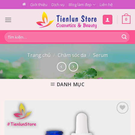
Skip
Giới thiệu
Dịch vụ
Blog làm đẹp
Liên hệ
to
content
0
Tìm
kiếm:
Trang chủ
/
Chăm sóc da
/
Serum
DANH MỤC
Add to
Wishlist