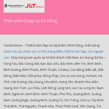
Phân phối Obagi tại Đà Nẵng
TienlunStore – Thiết bị làm đẹp và mỹ phẩm chính hãng, chất lượng:
chăm sóc da
,
chăm sóc cơ thể
,
trang điểm
,
thiết bị làm đẹp
,
cốc nguyệt
san
. Ship hàng toàn quốc tại 63 tỉnh thành Việt Nam: An Giang, Bà Rịa –
Vũng Tàu, Bắc Giang, Bắc Kạn, Bạc Liêu, Bắc Ninh, Bến Tre, Bình Định,
Bình Dương, Bình Phước, Bình Thuận, Cà Mau, Cao Bằng, Đắk Lắk, Đắk
Nông, Điện Biên, Đồng Nai, Đồng Tháp, Gia Lai, Hà Giang, Hà Nam, Hà
Tĩnh, Hải Dương, Hậu Giang, Hòa Bình, Hưng Yên, Khánh Hòa, Kiên
Giang, Kon Tum, Lai Châu, Lâm Đồng, Lạng Sơn, Lào Cai, Long An, Nam
Định, Nghệ An, Ninh Bình, Ninh Thuận, Phú Thọ, Quảng Bình, Quảng
Nam, Quảng Ngãi, Quảng Ninh, Quảng Trị, Sóc Trăng, Sơn La, Tây Ninh,
Thái Bình, Thái Nguyên, Thanh Hóa, Thừa Thiên Huế, Tiền Giang, Trà