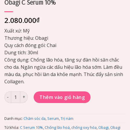
Obagi C Serum 10%
2.080.000
₫
Xuất xứ: Mỹ
Thương hiệu: Obagi
Quy cách đóng gói: Chai
Dung tích: 30ml
Công dụng: Chống lão hóa, tăng sự đàn hồi săn chắc
cho da. Ngăn ngừa các dấu hiệu lão hóa sớm. Làm đều
màu da, phục hồi làn da khỏe mạnh. Thúc đẩy sản sinh
Collagen.
Serum chống oxy hóa, làm sáng đều màu da Obagi C Serum 
Thêm vào giỏ hàng
Danh mục:
Chăm sóc da
,
Serum
,
Trị nám
Từ khóa:
C Serum 10%
,
Chống lão hoá
,
chống oxy hóa
,
Obagi
,
Obagi