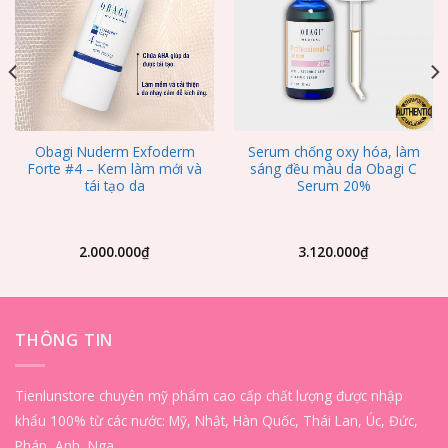
Obagi Nuderm Exfoderm
Serum chống oxy hóa, làm
Forte #4 – Kem làm mới và
sáng đều màu da Obagi C
tái tạo da
Serum 20%
2.000.000
₫
3.120.000
₫
THÔNG TIN
Tienlunstore chuyên mỹ phẩm cao cấp chất lượng được nhập
khẩu 100% từ các nước: Mỹ, Nhật, Hàn Quốc, Thái Lan, Úc, Đức,
Pháp, Anh, Nga…