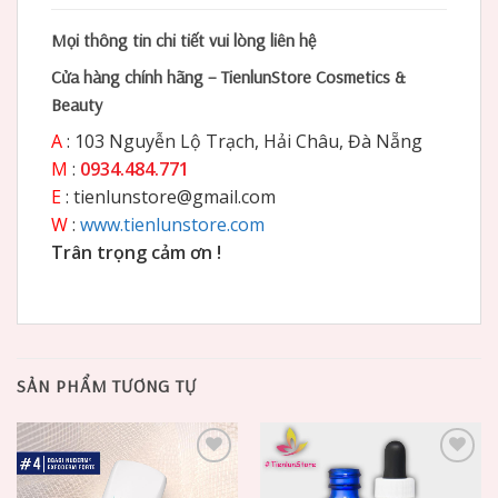
Mọi thông tin chi tiết vui lòng liên hệ
Cửa hàng chính hãng – TienlunStore Cosmetics &
Beauty
A
: 103 Nguyễn Lộ Trạch, Hải Châu, Đà Nẵng
M
:
0934.484.771
E
: tienlunstore@gmail.com
W
:
www.tienlunstore.com
Trân trọng cảm ơn !
SẢN PHẨM TƯƠNG TỰ
Add to
Add to
Wishlist
Wishlist